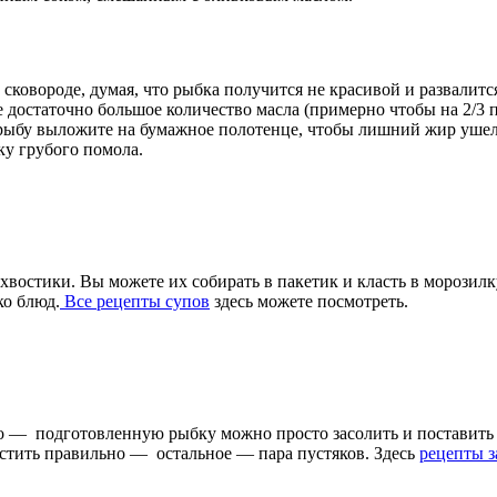
 сковороде, думая, что рыбка получится не красивой и развалитс
йте достаточно большое количество масла (примерно чтобы на 2/
ю рыбу выложите на бумажное полотенце, чтобы лишний жир уше
ку грубого помола.
 хвостики. Вы можете их собирать в пакетик и класть в морозил
ко блюд.
Все рецепты супов
здесь можете посмотреть.
о — подготовленную рыбку можно просто засолить и поставить 
стить правильно — остальное — пара пустяков. Здесь
рецепты 