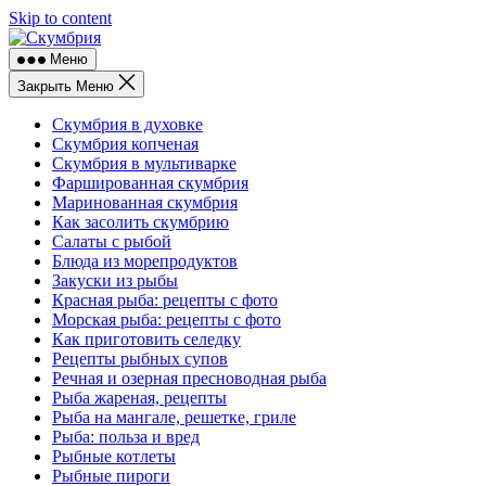
Skip to content
Меню
Закрыть Меню
Скумбрия в духовке
Скумбрия копченая
Скумбрия в мультиварке
Фаршированная скумбрия
Маринованная скумбрия
Как засолить скумбрию
Салаты с рыбой
Блюда из морепродуктов
Закуски из рыбы
Красная рыба: рецепты с фото
Морская рыба: рецепты с фото
Как приготовить селедку
Рецепты рыбных супов
Речная и озерная пресноводная рыба
Рыба жареная, рецепты
Рыба на мангале, решетке, гриле
Рыба: польза и вред
Рыбные котлеты
Рыбные пироги