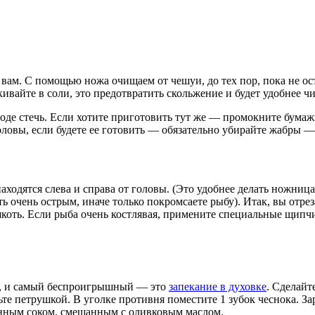
вам. С помощью ножа очищаем от чешуи, до тех пор, пока не оста
ивайте в соли, это предотвратить скольжение и будет удобнее чи
 воде стечь. Если хотите приготовить тут же — промокните бум
оловы, если будете ее готовить — обязательно убирайте жабры —
аходятся слева и справа от головы. (Это удобнее делать ножниц
 очень острым, иначе только покромсаете рыбу). Итак, вы отрез
я мякоть. Если рыба очень костлявая, примените специальные щ
у, и самый беспроигрышный — это
запекание в духовке
. Сделайт
те петрушкой. В уголке противня поместите 1 зубок чеснока. Зар
онным соком, смешанным с оливковым маслом.