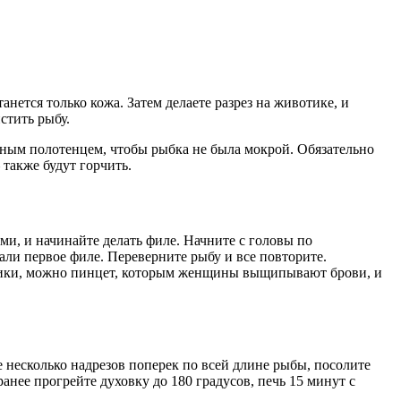
нется только кожа. Затем делаете разрез на животике, и
стить рыбу.
ажным полотенцем, чтобы рыбка не была мокрой. Обязательно
 также будут горчить.
ами, и начинайте делать филе. Начните с головы по
али первое филе. Переверните рыбу и все повторите.
ипчики, можно пинцет, которым женщины выщипывают брови, и
е несколько надрезов поперек по всей длине рыбы, посолите
анее прогрейте духовку до 180 градусов, печь 15 минут с