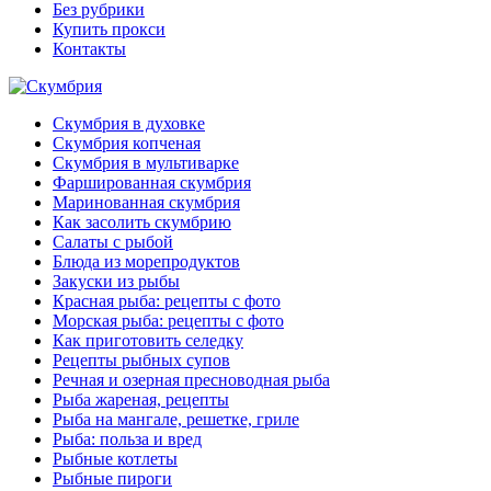
Без рубрики
Купить прокси
Контакты
Скумбрия в духовке
Скумбрия копченая
Скумбрия в мультиварке
Фаршированная скумбрия
Маринованная скумбрия
Как засолить скумбрию
Салаты с рыбой
Блюда из морепродуктов
Закуски из рыбы
Красная рыба: рецепты с фото
Морская рыба: рецепты с фото
Как приготовить селедку
Рецепты рыбных супов
Речная и озерная пресноводная рыба
Рыба жареная, рецепты
Рыба на мангале, решетке, гриле
Рыба: польза и вред
Рыбные котлеты
Рыбные пироги