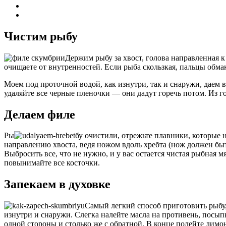
Чистим рыбу
Держим рыбу за хвост, голова направленная к 
очищаете от внутренностей. Если рыба скользкая, пальцы обмак
Моем под проточной водой, как изнутри, так и снаружи, даем
удаляйте все черные пленочки — они дадут горечь потом. Из г
Делаем филе
Ры
бу очистили, отрежьте плавники, которые н
направлению хвоста, ведя ножом вдоль хребта (нож должен быть
Выбросить все, что не нужно, и у вас остается чистая рыбна
повынимайте все косточки.
Запекаем в духовке
Самый легкий способ приготовить рыб
изнутри и снаружи. Слегка налейте масла на противень, посыпь
одной стороны и столько же с обратной. В конце полейте лим