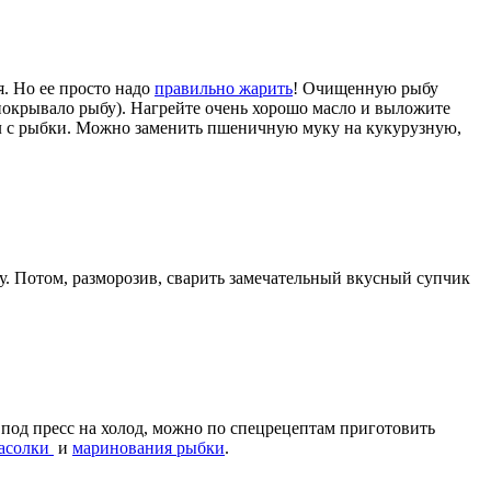
я. Но ее просто надо
правильно жарить
! Очищенную рыбу
3 покрывало рыбу). Нагрейте очень хорошо масло и выложите
л с рыбки. Можно заменить пшеничную муку на кукурузную,
ку. Потом, разморозив, сварить замечательный вкусный супчик
под пресс на холод, можно по спецрецептам приготовить
засолки
и
маринования рыбки
.