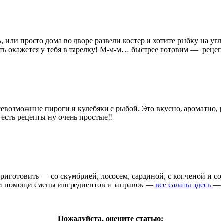
ь, или просто дома во дворе развели костер и хотите рыбку на у
ть окажется у тебя в тарелку! М-м-м… быстрее готовим — рецеп
евозможные пироги и кулебяки с рыбой. Это вкусно, ароматно, 
есть рецепты ну очень простые!!
риготовить — со скумбрией, лососем, сардиной, с копченой и со
при помощи смены ингредиентов и заправок —
все салаты здесь
— 
Пожалуйста, оцените статью: