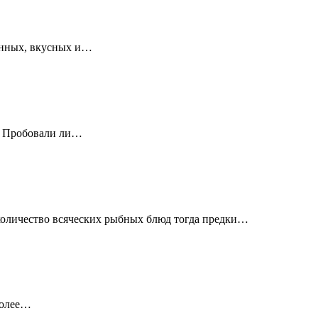
ванных, вкусных и…
е. Пробовали ли…
 количество всяческих рыбных блюд тогда предки…
более…