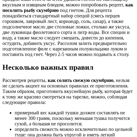
вкусным и изящным блюдом, можно попробовать рецепт,
как
посолить рыбу скумбрию
под гнетом. Для рецепта
понадобиться стандартный набор специй (смесь перцев
горошком, лавровый лист, кориандр, соль, сахар), а также
подсолнечное масло две столовые ложки, столько же уксуса,
две луковицы фиолетового сорта и литр воды. Все специи и
воду, а также масло следует смешать, довести до кипения,
остудить, добавить уксус. Рассолом залить предварительно
подготовленное филе с нарезанным полукольцами луком и
поставить под гнет. Через 2-5 часов можно подавать к столу.
Несколько важных правил
Рассмотрев рецепты,
как солить свежую скумбрию
, нельзя
не сделать акцент на основных правилах ее приготовления.
Таким образом, приготовить вкуснейшую рыбу, которая будет
к тому же красиво смотреться на тарелке, можно, соблюдая
следующие правила:
примерный вес каждой тушки должен составлять не
менее 300 грамм, поскольку меньшая тушка получится
сухой, а большая не просолится;
определить свежесть можно исключительно по цельной
туше: она должна быть упругой и иметь легкий