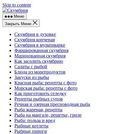
Skip to content
Меню
Закрыть Меню
Скумбрия в духовке
Скумбрия копченая
Скумбрия в мультиварке
Фаршированная скумбрия
Маринованная скумбрия
Как засолить скумбрию
Салаты с рыбой
Блюда из морепродуктов
Закуски из рыбы
Красная рыба: рецепты с фото
Морская рыба: рецепты с фото
Как приготовить селедку
Рецепты рыбных супов
Речная и озерная пресноводная рыба
Рыба жареная, рецепты
Рыба на мангале, решетке, гриле
Рыба: польза и вред
Рыбные котлеты
Рыбные пироги