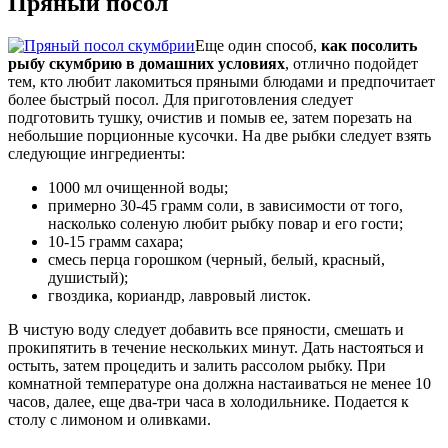
Пряный посол
Еще один способ,
как посолить
рыбу скумбрию в домашних условиях
, отлично подойдет
тем, кто любит лакомиться пряными блюдами и предпочитает
более быстрый посол. Для приготовления следует
подготовить тушку, очистив и помыв ее, затем порезать на
небольшие порционные кусочки. На две рыбки следует взять
следующие ингредиенты:
1000 мл очищенной воды;
примерно 30-45 грамм соли, в зависимости от того,
насколько соленую любит рыбку повар и его гости;
10-15 грамм сахара;
смесь перца горошком (черный, белый, красный,
душистый);
гвоздика, кориандр, лавровый листок.
В чистую воду следует добавить все пряности, смешать и
прокипятить в течение нескольких минут. Дать настояться и
остыть, затем процедить и залить рассолом рыбку. При
комнатной температуре она должна настаиваться не менее 10
часов, далее, еще два-три часа в холодильнике. Подается к
столу с лимоном и оливками.