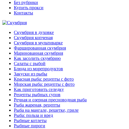
Без рубрики
Купить прокси
Контакты
Скумбрия в духовке
Скумбрия копченая
Скумбрия в мультиварке
Фаршированная скумбрия
Маринованная скумбрия
Как засолить скумбрию
Салаты с рыбой
Блюда из морепродуктов
Закуски из рыбы
Красная рыба: рецепты с фото
Морская рыба: рецепты с фото
Как приготовить селедку
Рецепты рыбных супов
Речная и озерная пресноводная рыба
Рыба жареная, рецепты
Рыба на мангале, решетке, гриле
Рыба: польза и вред
Рыбные котлеты
Рыбные пироги