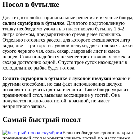
Посол в бутылке
Для тех, кто любит оригинальные решения и вкусные блюда,
солим скумбрию в бутылке
. Для этого подготовленную
тушку необходимо уложить в пластиковую бутылку 1.5-2
литра объемом, предварительно срезав у нее горлышко.
Отдельно готовится рассол, для которого смешивается литр
воды, две – три горсти луковой шелухи, две столовых ложки
сухого черного чая, соль, сахар, лавровый лист и смесь
перцев. Соли понадобится не менее трех столовых ложек, а
сахара достаточно одной. Спустя трое суток нахождения в
холодильнике рыбка будет готова.
Солить скумбрию в бутылке с луковой шелухой
можно и
другими способами, но сам факт использования шелухи
позволяет получить цвет копчености. Такое блюдо украсит
праздничный стол, вызывая восхищение у гостей. Она
получается нежно-золотистой, красивой, не имеет
неприятного запаха.
Самый быстрый посол
Если необходимо срочно накрыть
праздничный стол и хочется удивить гостей по-настоящему