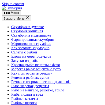
Skip to content
Меню
Закрыть Меню
Скумбрия в духовке
Скумбрия копченая
Скумбрия в мультиварке
Фаршированная скумбрия
Маринованная скумбрия
Как засолить скумбрию
Салаты с рыбой
Блюда из морепродуктов
Закуски из рыбы
Красная рыба: рецепты с фото
Морская рыба: рецепты с фото
Как приготовить селедку
Рецепты рыбных супов
Речная и озерная пресноводная рыба
Рыба жареная, рецепты
Рыба на мангале, решетке, гриле
Рыба: польза и вред
Рыбные котлеты
Рыбные пироги