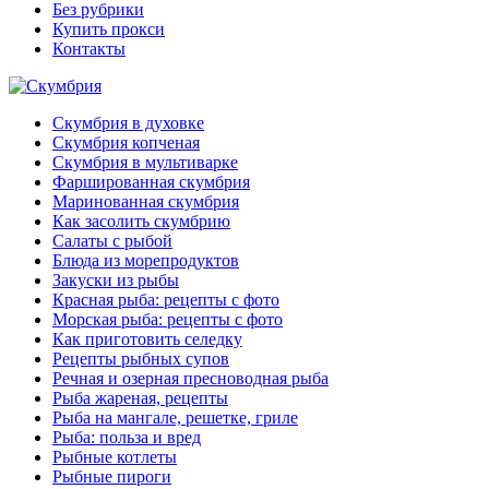
Без рубрики
Купить прокси
Контакты
Скумбрия в духовке
Скумбрия копченая
Скумбрия в мультиварке
Фаршированная скумбрия
Маринованная скумбрия
Как засолить скумбрию
Салаты с рыбой
Блюда из морепродуктов
Закуски из рыбы
Красная рыба: рецепты с фото
Морская рыба: рецепты с фото
Как приготовить селедку
Рецепты рыбных супов
Речная и озерная пресноводная рыба
Рыба жареная, рецепты
Рыба на мангале, решетке, гриле
Рыба: польза и вред
Рыбные котлеты
Рыбные пироги