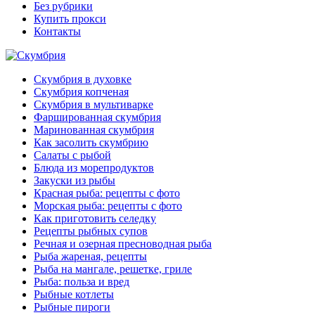
Без рубрики
Купить прокси
Контакты
Скумбрия в духовке
Скумбрия копченая
Скумбрия в мультиварке
Фаршированная скумбрия
Маринованная скумбрия
Как засолить скумбрию
Салаты с рыбой
Блюда из морепродуктов
Закуски из рыбы
Красная рыба: рецепты с фото
Морская рыба: рецепты с фото
Как приготовить селедку
Рецепты рыбных супов
Речная и озерная пресноводная рыба
Рыба жареная, рецепты
Рыба на мангале, решетке, гриле
Рыба: польза и вред
Рыбные котлеты
Рыбные пироги