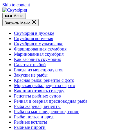
Skip to content
Меню
Закрыть Меню
Скумбрия в духовке
Скумбрия копченая
Скумбрия в мультиварке
Фаршированная скумбрия
Маринованная скумбрия
Как засолить скумбрию
Салаты с рыбой
Блюда из морепродуктов
Закуски из рыбы
Красная рыба: рецепты с фото
Морская рыба: рецепты с фото
Как приготовить селедку
Рецепты рыбных супов
Речная и озерная пресноводная рыба
Рыба жареная, рецепты
Рыба на мангале, решетке, гриле
Рыба: польза и вред
Рыбные котлеты
Рыбные пироги