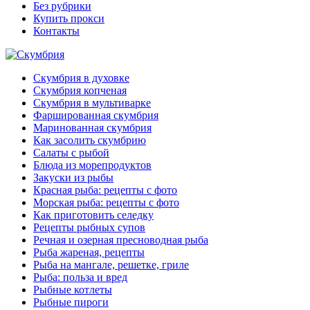
Без рубрики
Купить прокси
Контакты
Скумбрия в духовке
Скумбрия копченая
Скумбрия в мультиварке
Фаршированная скумбрия
Маринованная скумбрия
Как засолить скумбрию
Салаты с рыбой
Блюда из морепродуктов
Закуски из рыбы
Красная рыба: рецепты с фото
Морская рыба: рецепты с фото
Как приготовить селедку
Рецепты рыбных супов
Речная и озерная пресноводная рыба
Рыба жареная, рецепты
Рыба на мангале, решетке, гриле
Рыба: польза и вред
Рыбные котлеты
Рыбные пироги