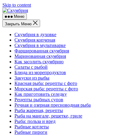
Skip to content
Меню
Закрыть Меню
Скумбрия в духовке
Скумбрия копченая
Скумбрия в мультиварке
Фаршированная скумбрия
Маринованная скумбрия
Как засолить скумбрию
Салаты с рыбой
Блюда из морепродуктов
Закуски из рыбы
Красная рыба: рецепты с фото
Морская рыба: рецепты с фото
Как приготовить селедку
Рецепты рыбных супов
Речная и озерная пресноводная рыба
Рыба жареная, рецепты
Рыба на мангале, решетке, гриле
Рыба: польза и вред
Рыбные котлеты
Рыбные пироги