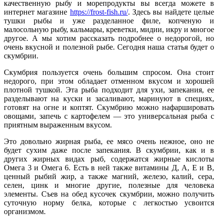
качественную рыбу и морепродукты вы всегда можете в
интернет магазине
https://frost-fish.ru/
. Здесь вы найдете целые
тушки рыбы и уже разделанное филе, копченую и
малосольную рыбу, кальмары, креветки, мидии, икру и многое
другое. А мы хотим рассказать подробнее о недорогой, но
очень вкусной и полезной рыбе. Сегодня наша статья будет о
скумбрии.
Скумбрия пользуется очень большим спросом. Она стоит
недорого, при этом обладает отменном вкусом и хорошей
плотной тушкой. Эта рыба подходит для ухи, запекания, ее
разделывают на куски и засаливают, маринуют в специях,
готовят на огне и коптят. Скумбрию можно нафаршировать
овощами, запечь с картофелем — это универсальная рыба с
приятным выраженным вкусом.
Это довольно жирная рыба, ее мясо очень нежное, оно не
будет сухим даже после запекания. В скумбрии, как и в
других жирных видах рыб, содержатся жирные кислоты
Омега 3 и Омега 6. Есть в ней также витамины Д, А, Е и В,
ценный рыбий жир, а также магний, железо, калий, сера,
селен, цинк и многие другие, полезные для человека
элементы. Съев на обед кусочек скумбрии, можно получить
суточную норму белка, которые с легкостью усвоится
организмом.