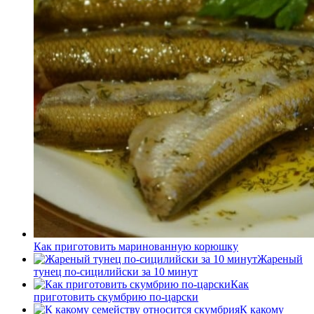
Как приготовить маринованную корюшку
Жареный
тунец по-сицилийски за 10 минут
Как
приготовить скумбрию по-царски
К какому