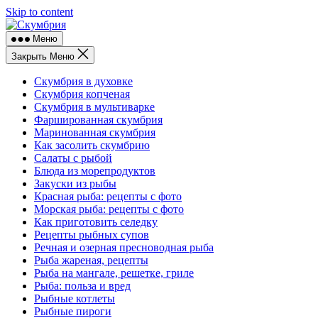
Skip to content
Меню
Закрыть Меню
Скумбрия в духовке
Скумбрия копченая
Скумбрия в мультиварке
Фаршированная скумбрия
Маринованная скумбрия
Как засолить скумбрию
Салаты с рыбой
Блюда из морепродуктов
Закуски из рыбы
Красная рыба: рецепты с фото
Морская рыба: рецепты с фото
Как приготовить селедку
Рецепты рыбных супов
Речная и озерная пресноводная рыба
Рыба жареная, рецепты
Рыба на мангале, решетке, гриле
Рыба: польза и вред
Рыбные котлеты
Рыбные пироги