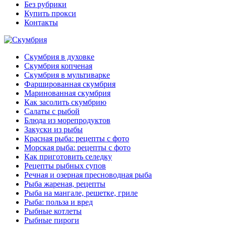
Без рубрики
Купить прокси
Контакты
Скумбрия в духовке
Скумбрия копченая
Скумбрия в мультиварке
Фаршированная скумбрия
Маринованная скумбрия
Как засолить скумбрию
Салаты с рыбой
Блюда из морепродуктов
Закуски из рыбы
Красная рыба: рецепты с фото
Морская рыба: рецепты с фото
Как приготовить селедку
Рецепты рыбных супов
Речная и озерная пресноводная рыба
Рыба жареная, рецепты
Рыба на мангале, решетке, гриле
Рыба: польза и вред
Рыбные котлеты
Рыбные пироги