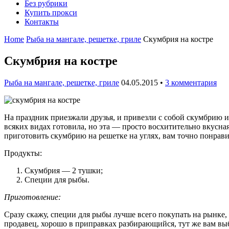
Без рубрики
Купить прокси
Контакты
Home
Рыба на мангале, решетке, гриле
Скумбрия на костре
Скумбрия на костре
Рыба на мангале, решетке, гриле
04.05.2015
•
3 комментария
На праздник приезжали друзья, и привезли с собой скумбрию и
всяких видах готовила, но эта — просто восхитительно вкусная
приготовить скумбрию на решетке на углях, вам точно понрави
Продукты:
Скумбрия — 2 тушки;
Специи для рыбы.
Приготовление:
Сразу скажу, специи для рыбы лучше всего покупать на рынке, 
продавец, хорошо в приправках разбирающийся, тут же вам выб