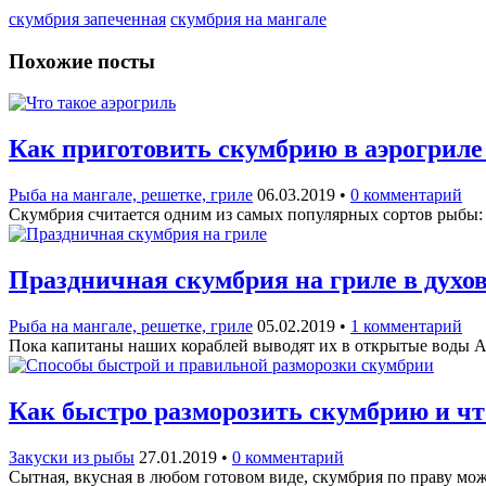
скумбрия запеченная
скумбрия на мангале
Похожие посты
Как приготовить скумбрию в аэрогриле 
Рыба на мангале, решетке, гриле
06.03.2019
•
0 комментарий
Скумбрия считается одним из самых популярных сортов рыбы: 
Праздничная скумбрия на гриле в духо
Рыба на мангале, решетке, гриле
05.02.2019
•
1 комментарий
Пока капитаны наших кораблей выводят их в открытые воды Ат
Как быстро разморозить скумбрию и чт
Закуски из рыбы
27.01.2019
•
0 комментарий
Сытная, вкусная в любом готовом виде, скумбрия по праву м