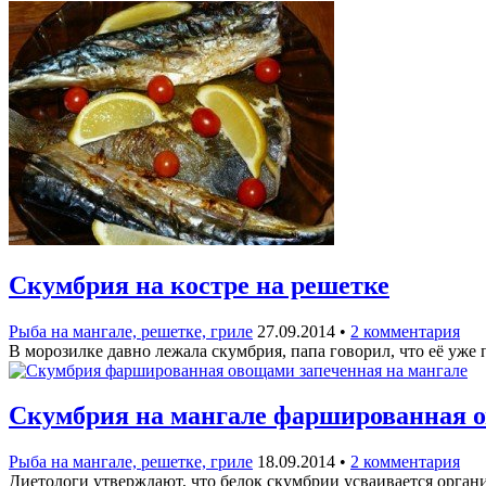
Скумбрия на костре на решетке
Рыба на мангале, решетке, гриле
27.09.2014
•
2 комментария
В морозилке давно лежала скумбрия, папа говорил, что её уже
Скумбрия на мангале фаршированная 
Рыба на мангале, решетке, гриле
18.09.2014
•
2 комментария
Диетологи утверждают, что белок скумбрии усваивается орган