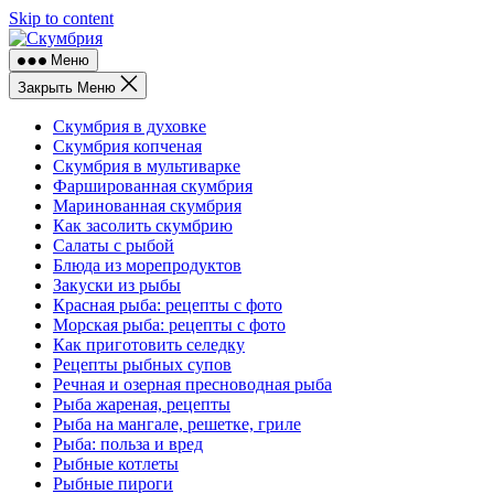
Skip to content
Меню
Закрыть Меню
Скумбрия в духовке
Скумбрия копченая
Скумбрия в мультиварке
Фаршированная скумбрия
Маринованная скумбрия
Как засолить скумбрию
Салаты с рыбой
Блюда из морепродуктов
Закуски из рыбы
Красная рыба: рецепты с фото
Морская рыба: рецепты с фото
Как приготовить селедку
Рецепты рыбных супов
Речная и озерная пресноводная рыба
Рыба жареная, рецепты
Рыба на мангале, решетке, гриле
Рыба: польза и вред
Рыбные котлеты
Рыбные пироги