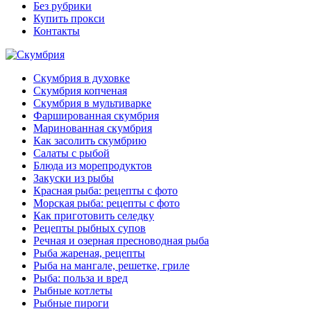
Без рубрики
Купить прокси
Контакты
Скумбрия в духовке
Скумбрия копченая
Скумбрия в мультиварке
Фаршированная скумбрия
Маринованная скумбрия
Как засолить скумбрию
Салаты с рыбой
Блюда из морепродуктов
Закуски из рыбы
Красная рыба: рецепты с фото
Морская рыба: рецепты с фото
Как приготовить селедку
Рецепты рыбных супов
Речная и озерная пресноводная рыба
Рыба жареная, рецепты
Рыба на мангале, решетке, гриле
Рыба: польза и вред
Рыбные котлеты
Рыбные пироги