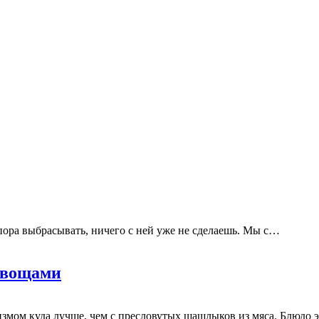
 пора выбрасывать, ничего с ней уже не сделаешь. Мы с…
овощами
измом куда лучше, чем с пресловутых шашлыков из мяса. Блюдо э