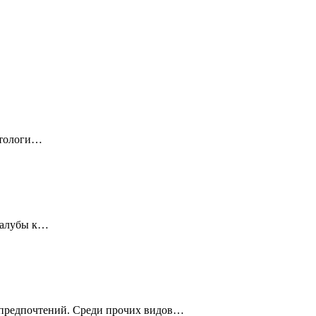
иетологи…
 палубы к…
х предпочтений. Среди прочих видов…