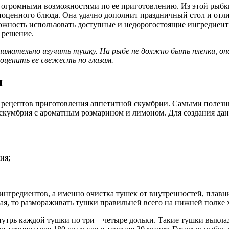
я огромными возможностями по ее приготовлению. Из этой рыб
полноценного блюда. Она удачно дополнит праздничный стол и от
можность использовать доступные и недорогостоящие ингредиент
 решение.
внимательно изучить тушку. На рыбе не должно быть пленки, 
оценить ее свежесть по глазам.
и
 рецептов приготовления аппетитной скумбрии. Самыми полезны
 скумбрия с ароматным розмарином и лимоном. Для создания да
ия;
ингредиентов, а именно очистка тушек от внутренностей, плавн
я, то размораживать тушки правильней всего на нижней полке х
нутрь каждой тушки по три – четыре дольки. Такие тушки выкл