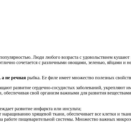
популярностью. Люди любого возраста с удовольствием кушают 
отлично сочетается с различными овощами, зеленью, яйцами и не
 а не речная
рыбка. Ее филе имеет множество полезных свойств
щают развитие сердечно-сосудистых заболеваний, укрепляют и
и, обеспечивая свой организм важными для развития веществам
еждает развитие инфаркта или инсульта;
ет наращиванию хрящевой ткани, обеспечивает все клетки и ткан
на работе пищеварительной системы. Множество важных микроэл