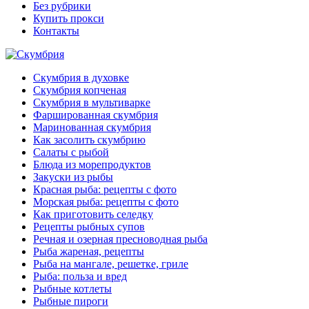
Без рубрики
Купить прокси
Контакты
Скумбрия в духовке
Скумбрия копченая
Скумбрия в мультиварке
Фаршированная скумбрия
Маринованная скумбрия
Как засолить скумбрию
Салаты с рыбой
Блюда из морепродуктов
Закуски из рыбы
Красная рыба: рецепты с фото
Морская рыба: рецепты с фото
Как приготовить селедку
Рецепты рыбных супов
Речная и озерная пресноводная рыба
Рыба жареная, рецепты
Рыба на мангале, решетке, гриле
Рыба: польза и вред
Рыбные котлеты
Рыбные пироги