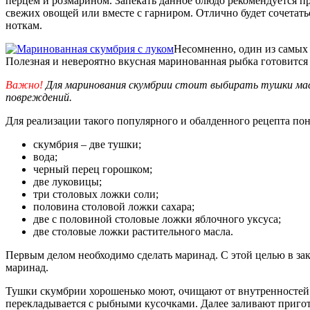
перцем и розмарином. Запекать данное блюдо рекомендуется пр
свежих овощей или вместе с гарниром. Отлично будет сочетать
ноткам.
Несомненно, один из самых 
Полезная и невероятно вкусная маринованная рыбка готовится
Важно!
Для маринования скумбрии стоит выбирать тушки масс
повреждений.
Для реализации такого популярного и обалденного рецепта пон
скумбрия – две тушки;
вода;
черный перец горошком;
две луковицы;
три столовых ложки соли;
половина столовой ложки сахара;
две с половиной столовые ложки яблочного уксуса;
две столовые ложки растительного масла.
Первым делом необходимо сделать маринад. С этой целью в за
маринад.
Тушки скумбрии хорошенько моют, очищают от внутренностей 
перекладывается с рыбными кусочками. Далее заливают пригот