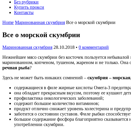
Без рубрики
Купить прокси
Контакты
Home
Маринованная скумбрия
Все о морской скумбрии
Все о морской скумбрии
Маринованная скумбрия
28.10.2018
•
0 комментарий
Нежнейшее мясо скумбрии без косточек пользуется небывалой 
маринованном, копченом, тушеном, жареном и не только. Она 
речная рыба
?
Здесь не может быть никаких сомнений –
скумбрия – морская,
содержащиеся в филе жирные кислоты Омега-3 предотвра
она обладает прекрасным вкусом, поэтому ее кушают дет
профилактика онкологических заболеваний;
содержит большое количество витаминов;
продукт отлично снижает уровень холестерина и предупр
заботится о состоянии суставов. Филе рыбки способству
большое содержание фосфора благоприятно сказывается 
употреблении скумбрии.