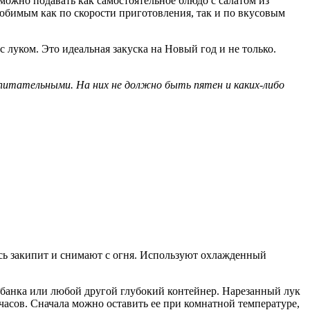
можно подавать как самостоятельное блюдо с салатом из
любимым как по скорости приготовления, так и по вкусовым
луком. Это идеальная закуска на Новый год и не только.
питательными. На них не должно быть пятен и каких-либо
есь закипит и снимают с огня. Используют охлажденный
банка или любой другой глубокий контейнер. Нарезанный лук
асов. Сначала можно оставить ее при комнатной температуре,