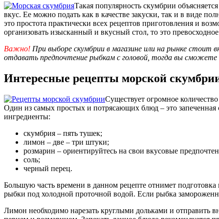
Такая популярность скумбрии объясняетс
вкус. Ее можно подать как в качестве закуски, так и в виде 
это простота практически всех рецептов приготовления и воз
организовать изысканный и вкусный стол, то это превосходное
Важно!
При выборе скумбрии в магазине или на рынке стоит 
отдавать предпочтение рыбкам с головой, тогда вы сможете 
Интересные рецепты морской скумбри
Существует огромное количество
Один из самых простых и потрясающих блюд – это запеченная
ингредиенты:
скумбрия – пять тушек;
лимон – две – три штуки;
розмарин – ориентируйтесь на свои вкусовые предпочтен
соль;
черный перец.
Большую часть времени в данном рецепте отнимет подготовка 
рыбки под холодной проточной водой. Если рыбка замороженна
Лимон необходимо нарезать круглыми дольками и отправить в