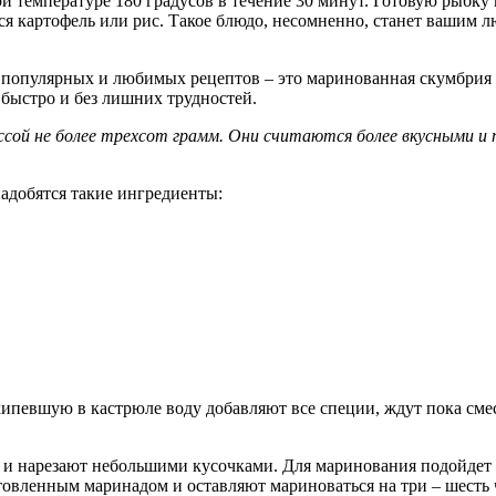
и температуре 180 градусов в течение 30 минут. Готовую рыбку 
ся картофель или рис. Такое блюдо, несомненно, станет вашим 
популярных и любимых рецептов – это маринованная скумбрия с 
 быстро и без лишних трудностей.
ой не более трехсот грамм. Они считаются более вкусными и 
адобятся такие ингредиенты:
кипевшую в кастрюле воду добавляют все специи, ждут пока см
и нарезают небольшими кусочками. Для маринования подойдет 
овленным маринадом и оставляют мариноваться на три – шесть ч