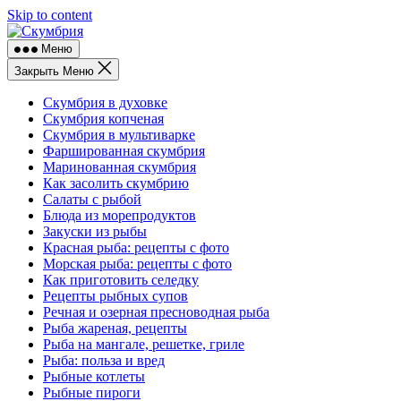
Skip to content
Меню
Закрыть Меню
Скумбрия в духовке
Скумбрия копченая
Скумбрия в мультиварке
Фаршированная скумбрия
Маринованная скумбрия
Как засолить скумбрию
Салаты с рыбой
Блюда из морепродуктов
Закуски из рыбы
Красная рыба: рецепты с фото
Морская рыба: рецепты с фото
Как приготовить селедку
Рецепты рыбных супов
Речная и озерная пресноводная рыба
Рыба жареная, рецепты
Рыба на мангале, решетке, гриле
Рыба: польза и вред
Рыбные котлеты
Рыбные пироги