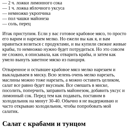
— 2 ч. ложки лимонного сока
— 1 ч. ложка яблочного уксуса
— немножко укропчика
— пол чашки майонеза
— соль, перец
Итак приступим. Если у вас готовое крабовое мясо, то просто
его варим и нарезаем мелко. Но ежели вы как я, и вам
нравиться возиться с продуктами, и вы купили свежие живые
крабы, то немножко нужно будет потрудиться. Но это совсем
не сложно, я описывала, как отварить крабы, и затем как
умело вынуть заветное мяско из панциря.
Отваренное и остывшее крабовое мясо мелко нарезаем и
выкладываем в миску. Всю зелень очень мелко нарезать,
маслины можно тоже нарезать, а можно оставить целиком,
салат все равно будет вкусным. Все смешать в миске,
посолить, поперчить, заправить майонезом, добавить уксус и
лимонный сок. Перед тем как подавать, поставим в
холодильник на минут 30-40. Обычно я не выдерживаю и
часто открываю холодильник, чтобы попробовать мой
салатик.
Салат с крабами и тунцом