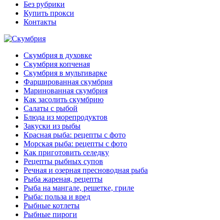
Без рубрики
Купить прокси
Контакты
Скумбрия в духовке
Скумбрия копченая
Скумбрия в мультиварке
Фаршированная скумбрия
Маринованная скумбрия
Как засолить скумбрию
Салаты с рыбой
Блюда из морепродуктов
Закуски из рыбы
Красная рыба: рецепты с фото
Морская рыба: рецепты с фото
Как приготовить селедку
Рецепты рыбных супов
Речная и озерная пресноводная рыба
Рыба жареная, рецепты
Рыба на мангале, решетке, гриле
Рыба: польза и вред
Рыбные котлеты
Рыбные пироги