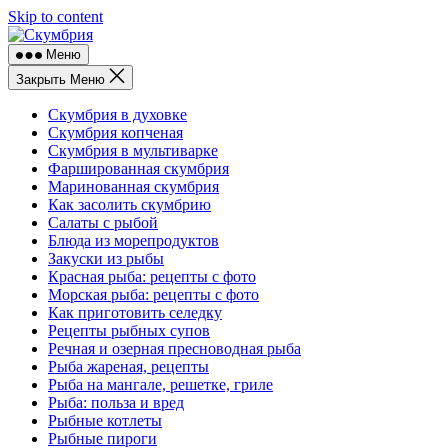
Skip to content
Меню
Закрыть Меню
Скумбрия в духовке
Скумбрия копченая
Скумбрия в мультиварке
Фаршированная скумбрия
Маринованная скумбрия
Как засолить скумбрию
Салаты с рыбой
Блюда из морепродуктов
Закуски из рыбы
Красная рыба: рецепты с фото
Морская рыба: рецепты с фото
Как приготовить селедку
Рецепты рыбных супов
Речная и озерная пресноводная рыба
Рыба жареная, рецепты
Рыба на мангале, решетке, гриле
Рыба: польза и вред
Рыбные котлеты
Рыбные пироги