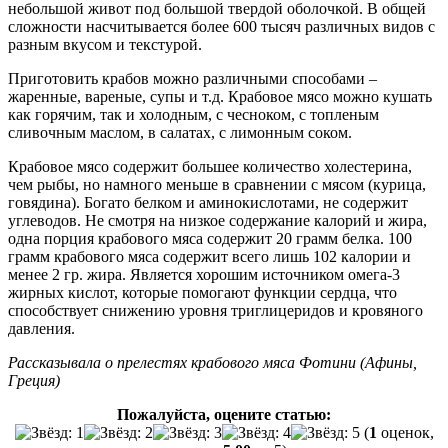
небольшой живот под большой твердой оболочкой. В общей
сложности насчитывается более 600 тысяч различных видов с
разным вкусом и текстурой.
Приготовить крабов можно различными способами –
жаренные, вареные, супы и т.д. Крабовое мясо можно кушать
как горячим, так и холодным, с чесноком, с топленым
сливочным маслом, в салатах, с лимонным соком.
Крабовое мясо содержит большее количество холестерина,
чем рыбы, но намного меньше в сравнении с мясом (курица,
говядина). Богато белком и аминокислотами, не содержит
углеводов. Не смотря на низкое содержание калорий и жира,
одна порция крабового мяса содержит 20 грамм белка. 100
грамм крабового мяса содержит всего лишь 102 калории и
менее 2 гр. жира. Является хорошим источником омега-3
жирных кислот, которые помогают функции сердца, что
способствует снижению уровня триглицеридов и кровяного
давления.
Рассказывала о прелестях крабового мяса Фотини (Афины,
Греция)
Пожалуйста, оцените статью:
(
1
оценок,