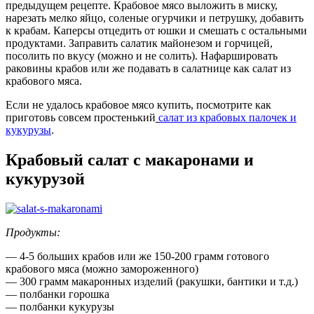
предыдущем рецепте. Крабовое мясо выложить в миску,
нарезать мелко яйцо, соленые огурчики и петрушку, добавить
к крабам. Каперсы отцедить от юшки и смешать с остальными
продуктами. Заправить салатик майонезом и горчицей,
посолить по вкусу (можно и не солить). Нафаршировать
раковины крабов или же подавать в салатнице как салат из
крабового мяса.
Если не удалось крабовое мясо купить, посмотрите как
приготовь совсем простенький
салат из крабовых палочек и
кукурузы
.
Крабовый салат с макаронами и
кукурузой
Продукты:
— 4-5 больших крабов или же 150-200 грамм готового
крабового мяса (можно замороженного)
— 300 грамм макаронных изделий (ракушки, бантики и т.д.)
— полбанки горошка
— полбанки кукурузы