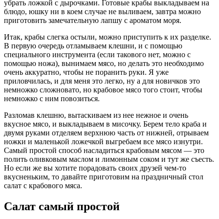
убрать ложкой с дырочками. Готовые крабы выкладываем на
блюдо, юшку ни в коем случае не выливаем, завтра можно
приготовить замечательную лапшу с ароматом моря.
Итак, крабы слегка остыли, можно приступить к их разделке.
В первую очередь отламываем клешни, и с помощью
специального инструмента (если такового нет, можно с
помощью ножа), вынимаем мясо, но делать это необходимо
очень аккуратно, чтобы не поранить руки. Я уже
приловчилась, и для меня это легко, ну а для новичков это
немножко сложновато, но крабовое мясо того стоит, чтобы
немножко с ним повозиться.
Разломав клешню, вытаскиваем из нее нежное и очень
вкусное мясо, и выкладываем в мисочку. Берем тело краба и
двумя руками отделяем верхнюю часть от нижней, отрываем
ножки и маленькой ложечкой выгребаем все мясо изнутри.
Самый простой способ насладиться крабовым мясом — это
полить оливковым маслом и лимонным соком и тут же съесть.
Но если же вы хотите порадовать своих друзей чем-то
вкусненьким, то давайте приготовим на праздничный стол
салат с крабового мяса.
Салат самый простой