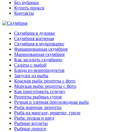
Без рубрики
Купить прокси
Контакты
Скумбрия в духовке
Скумбрия копченая
Скумбрия в мультиварке
Фаршированная скумбрия
Маринованная скумбрия
Как засолить скумбрию
Салаты с рыбой
Блюда из морепродуктов
Закуски из рыбы
Красная рыба: рецепты с фото
Морская рыба: рецепты с фото
Как приготовить селедку
Рецепты рыбных супов
Речная и озерная пресноводная рыба
Рыба жареная, рецепты
Рыба на мангале, решетке, гриле
Рыба: польза и вред
Рыбные котлеты
Рыбные пироги