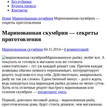
Без рубрики
Купить прокси
Контакты
Home
Маринованная скумбрия
Маринованная скумбрия —
секреты приготовления
Маринованная скумбрия — секреты
приготовления
Маринованная скумбрия
04.11.2014
•
0 комментарий
Маринованную рыбку любят все. А
покупать ее готовую в магазине или же готовить
самостоятельно – тут уж каждый решает сам. Причем каждая
хозяюшка обычно немного переиначивает, интерпретирует
рецепт, подгоняя его под себя. Действительно, замариновать
рыбу не так уж сложно. Единственный минус – долго ждать,
ведь находиться под маринадом рыбка должна не менее суток.
Хотя, есть отличные рецепт быстрого маринования или
соления скумбрии —
посмотрите здесь
.
Первый, довольно весомый довод – маринованная рыба,
приготовленная дома, будет стоить дешевле, чем магазинная.