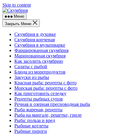
Skip to content
Меню
Закрыть Меню
Скумбрия в духовке
Скумбрия копченая
Скумбрия в мультиварке
Фаршированная скумбрия
Маринованная скумбрия
Как засолить скумбрию
Салаты с рыбой
Блюда из морепродуктов
Закуски из рыбы
Красная рыба: рецепты с фото
Морская рыба: рецепты с фото
Как приготовить селедку
Рецепты рыбных супов
Речная и озерная пресноводная рыба
Рыба жареная, рецепты
Рыба на мангале, решетке, гриле
Рыба: польза и вред
Рыбные котлеты
Рыбные пироги