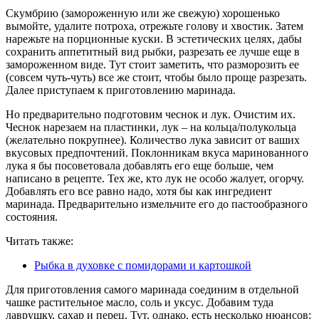
Скумбрию (замороженную или же свежую) хорошенько
вымойте, удалите потроха, отрежьте голову и хвостик. Затем
нарежьте на порционные куски. В эстетических целях, дабы
сохранить аппетитный вид рыбки, разрезать ее лучше еще в
замороженном виде. Тут стоит заметить, что разморозить ее
(совсем чуть-чуть) все же стоит, чтобы было проще разрезать.
Далее приступаем к приготовлению маринада.
Но предварительно подготовим чеснок и лук. Очистим их.
Чеснок нарезаем на пластинки, лук – на кольца/полукольца
(желательно покрупнее). Количество лука зависит от ваших
вкусовых предпочтений. Поклонникам вкуса маринованного
лука я бы посоветовала добавлять его еще больше, чем
написано в рецепте. Тех же, кто лук не особо жалует, огорчу.
Добавлять его все равно надо, хотя бы как ингредиент
маринада. Предварительно измельчите его до пастообразного
состояния.
Читать также:
Рыбка в духовке с помидорами и картошкой
Для приготовления самого маринада соединим в отдельной
чашке растительное масло, соль и уксус. Добавим туда
лаврушку, сахар и перец. Тут, однако, есть несколько нюансов: