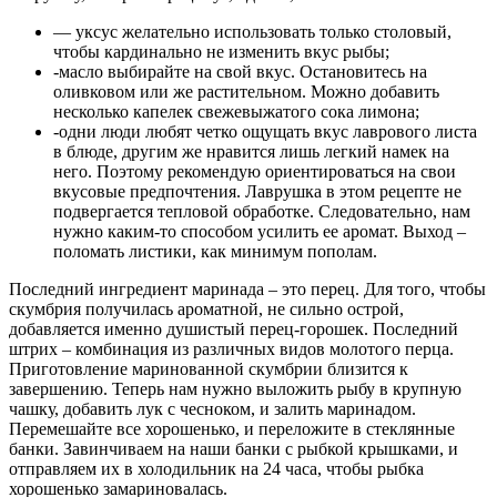
— уксус желательно использовать только столовый,
чтобы кардинально не изменить вкус рыбы;
-масло выбирайте на свой вкус. Остановитесь на
оливковом или же растительном. Можно добавить
несколько капелек свежевыжатого сока лимона;
-одни люди любят четко ощущать вкус лаврового листа
в блюде, другим же нравится лишь легкий намек на
него. Поэтому рекомендую ориентироваться на свои
вкусовые предпочтения. Лаврушка в этом рецепте не
подвергается тепловой обработке. Следовательно, нам
нужно каким-то способом усилить ее аромат. Выход –
поломать листики, как минимум пополам.
Последний ингредиент маринада – это перец. Для того, чтобы
скумбрия получилась ароматной, не сильно острой,
добавляется именно душистый перец-горошек. Последний
штрих – комбинация из различных видов молотого перца.
Приготовление маринованной скумбрии близится к
завершению. Теперь нам нужно выложить рыбу в крупную
чашку, добавить лук с чесноком, и залить маринадом.
Перемешайте все хорошенько, и переложите в стеклянные
банки. Завинчиваем на наши банки с рыбкой крышками, и
отправляем их в холодильник на 24 часа, чтобы рыбка
хорошенько замариновалась.