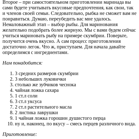
Второе – при самостоятельном приготовлении маринада вы
сами будете учитывать вкусовые предпочтения, как свои, так
и членов своей семьи. Следовательно, рыбка не сможет вам не
понравиться. Думаю, переубедить вас мне удалось.
Немаловажный этап – выбор рыбы. Для маринования
желательно подобрать более жирную. Мы с вами будем сейчас
учиться мариновать рыбу на примере скумбрии. Поверьте,
получится очень вкусно. А сам процесс приготовления
достаточно легок. Что ж, приступаем. Для начала давайте
определимся с ингредиентами.
Нам понадобится:
3 средних размеров скумбрии
3 небольших луковички
столько же зубчиков чеснока
чайная ложка сахара
1 ст.л соли
3 ст.л уксуса
2 ст.л растительного масла
2 листика лаврушки
1 чайная ложка горошин душистого перца
ну и, наконец, по вкусу – смесь перцев различного вида.
Приготовление: