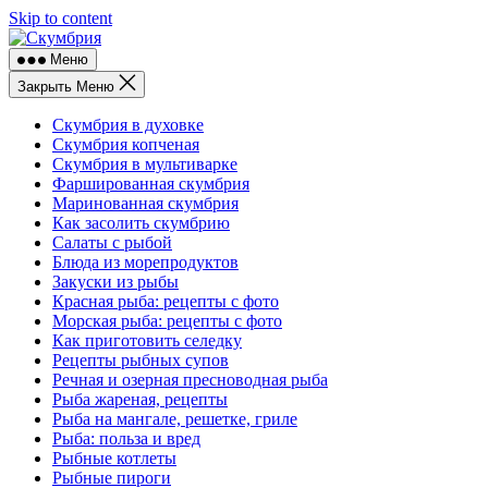
Skip to content
Меню
Закрыть Меню
Скумбрия в духовке
Скумбрия копченая
Скумбрия в мультиварке
Фаршированная скумбрия
Маринованная скумбрия
Как засолить скумбрию
Салаты с рыбой
Блюда из морепродуктов
Закуски из рыбы
Красная рыба: рецепты с фото
Морская рыба: рецепты с фото
Как приготовить селедку
Рецепты рыбных супов
Речная и озерная пресноводная рыба
Рыба жареная, рецепты
Рыба на мангале, решетке, гриле
Рыба: польза и вред
Рыбные котлеты
Рыбные пироги