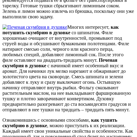
рекомендуется подавать ее в фольге без транспортировки в
тарелку. Готовые тушки сбрызгивают лимонным соком.
Зелень и лимон можно извлечь из брюшка, поскольку они уже
выполнили свою задачу.
Многих интересует,
как
потушить скумбрию в духовке
со шпинатом. Филе
хорошенько очищают от внутренностей, промывают под
струей воды и обсушивают бумажными полотенцами. Филе
натирают смесью соли, черного или красного перца,
любимых специй, добавляют лимонный сок. После этого
филе оставляют на двадцать-тридцать минут.
Печеная
скумбрия в духовке
с начинкой имеет особенный вкус и
аромат. Для начинки лук мелко нарезают и обжаривают до
золотистого цвета на сковороде. Смесь шпината и зелени
добавляют к луку и сразу выключают огонь. Остывшую
начинку отправляют внутрь рыбки. Фольгу смазывают
растительным маслом, на нее выкладывают фаршированную
тушку и плотно заворачивают конвертиком. Духовку
предварительно разогревают до ста восьмидесяти градусов и
отправляют в нее тушки на тридцать – тридцать пять минут.
Ознакомившись с основными способами,
как тушить
скумбрию в духовке
, можно приступать к их реализации.
Каждый имеет свои уникальные свойства и особенности. Как
праздничный, так и повседневный стол будет по-настоящему