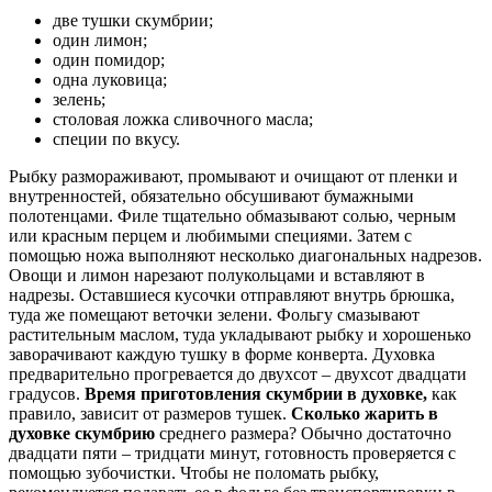
две тушки скумбрии;
один лимон;
один помидор;
одна луковица;
зелень;
столовая ложка сливочного масла;
специи по вкусу.
Рыбку размораживают, промывают и очищают от пленки и
внутренностей, обязательно обсушивают бумажными
полотенцами. Филе тщательно обмазывают солью, черным
или красным перцем и любимыми специями. Затем с
помощью ножа выполняют несколько диагональных надрезов.
Овощи и лимон нарезают полукольцами и вставляют в
надрезы. Оставшиеся кусочки отправляют внутрь брюшка,
туда же помещают веточки зелени. Фольгу смазывают
растительным маслом, туда укладывают рыбку и хорошенько
заворачивают каждую тушку в форме конверта. Духовка
предварительно прогревается до двухсот – двухсот двадцати
градусов.
Время приготовления скумбрии в духовке,
как
правило, зависит от размеров тушек.
Сколько жарить в
духовке скумбрию
среднего размера? Обычно достаточно
двадцати пяти – тридцати минут, готовность проверяется с
помощью зубочистки. Чтобы не поломать рыбку,