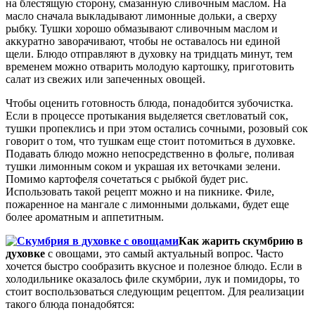
на блестящую сторону, смазанную сливочным маслом. На
масло сначала выкладывают лимонные дольки, а сверху
рыбку. Тушки хорошо обмазывают сливочным маслом и
аккуратно заворачивают, чтобы не оставалось ни единой
щели. Блюдо отправляют в духовку на тридцать минут, тем
временем можно отварить молодую картошку, приготовить
салат из свежих или запеченных овощей.
Чтобы оценить готовность блюда, понадобится зубочистка.
Если в процессе протыкания выделяется светловатый сок,
тушки пропеклись и при этом остались сочными, розовый сок
говорит о том, что тушкам еще стоит потомиться в духовке.
Подавать блюдо можно непосредственно в фольге, поливая
тушки лимонным соком и украшая их веточками зелени.
Помимо картофеля сочетаться с рыбкой будет рис.
Использовать такой рецепт можно и на пикнике. Филе,
пожаренное на мангале с лимонными дольками, будет еще
более ароматным и аппетитным.
Как жарить скумбрию в
духовке
с овощами, это самый актуальный вопрос. Часто
хочется быстро сообразить вкусное и полезное блюдо. Если в
холодильнике оказалось филе скумбрии, лук и помидоры, то
стоит воспользоваться следующим рецептом. Для реализации
такого блюда понадобятся: