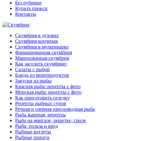
Без рубрики
Купить прокси
Контакты
Скумбрия в духовке
Скумбрия копченая
Скумбрия в мультиварке
Фаршированная скумбрия
Маринованная скумбрия
Как засолить скумбрию
Салаты с рыбой
Блюда из морепродуктов
Закуски из рыбы
Красная рыба: рецепты с фото
Морская рыба: рецепты с фото
Как приготовить селедку
Рецепты рыбных супов
Речная и озерная пресноводная рыба
Рыба жареная, рецепты
Рыба на мангале, решетке, гриле
Рыба: польза и вред
Рыбные котлеты
Рыбные пироги